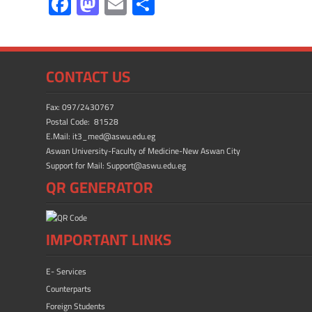
F
M
E
S
ac
as
m
h
e
to
ail
ar
b
d
e
CONTACT US
o
o
ok
n
Fax: 097/2430767
Postal Code: 81528
E.Mail: it3_med@aswu.edu.eg
Aswan University-Faculty of Medicine-New Aswan City
Support for Mail: Support@aswu.edu.eg
QR GENERATOR
IMPORTANT LINKS
E- Services
Counterparts
Foreign Students