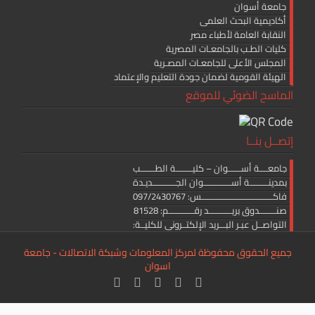
جامعة أسوان
أكاديمية البحث العلمى
النقابة العامة لأطباء مصر
كليات الطـب بالجامعـات المصرية
المجلس الأعلى للجامعـات المصـرية
الهيئة القومية لضمان جودة التعليم والإعتماد
الماسح الضوئي للموقع
إتصــل بنــا
جامعــــة أســــــوان – كليــــــــة الطـــــــب
بمدينـــــــــة أســـــــــــــوان الجـــــــــــديـدة
فاكــــــــــــــــــــــــــــــــــس: 097/2430767
صنــــــــدوق بريـــــــــــد رقــــــــــــم: 81528
التواصــل عبـر البـــريد الإلكتــرونى للكليــة:
medicine.editor@aswu.edu.eg
جميع الحقوق محفوظة لمركز المعلومات وشبكة الاتصالات - جامعة
اسوان