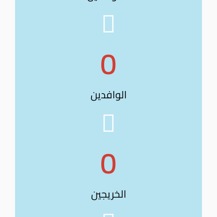
0
الوافدين
0
الخريجين