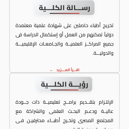
رســـالة الكلـــية
تخريج أطباء حاصلين على شهادة علمية معتمدة
دولياً تمكنهم من العمل أو إستكمال الدراسة فى
جميع المراكــز العلميــة والجـامعـات الإقليميـــة
والدوليـــة.
اقـــرأ المــــزيد
رؤيـــة الكلـــية
الإلتـزام بتقــديم برامــج تعليميــة ذات جــودة
عاليــة ودعـم البحـث العلمى والشراكة مع
المجتمع المصرى وتخـرج أطبــاء محترفيـن فـى