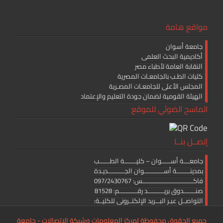
مواقع هامة
جامعة أسوان
أكاديمية البحث العلمى
النقابة العامة لأطباء مصر
كليات الطـب بالجامعـات المصرية
المجلس الأعلى للجامعـات المصـرية
الهيئة القومية لضمان جودة التعليم والإعتماد
الماسح الضوئي للموقع
إتصــل بنــا
جامعــــة أســــــوان – كليــــــــة الطـــــــب
بمدينـــــــــة أســـــــــــــوان الجـــــــــــديـدة
فاكــــــــــــــــــــــــــــــــــس: 097/2430767
صنــــــــدوق بريـــــــــــد رقــــــــــــم: 81528
التواصــل عبـر البـــريد الإلكتــرونى للكليــة:
medicine.editor@aswu.edu.eg
جميع الحقوق محفوظة لمركز المعلومات وشبكة الاتصالات - جامعة