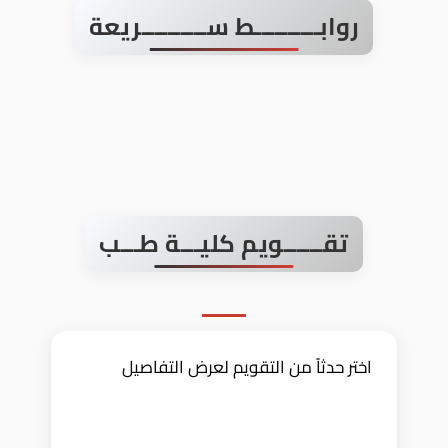
روابــــــــــط ســــــــــريعة
تقــــــويم كليـــة طـــب
اختر حدثاً من التقويم لعرض التفاصيل