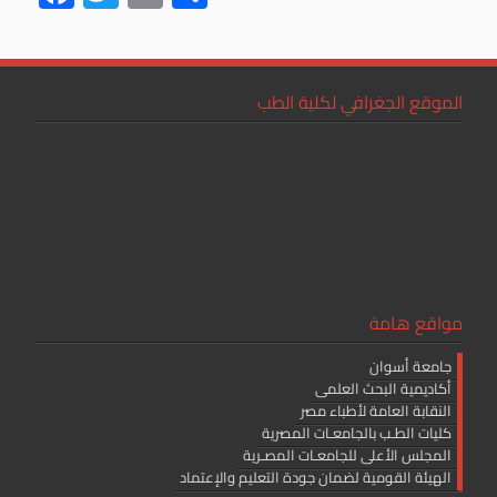
ac
wi
m
h
e
tt
ail
ar
b
er
e
الموقع الجغرافي لكلية الطب
o
ok
مواقع هامة
جامعة أسوان
أكاديمية البحث العلمى
النقابة العامة لأطباء مصر
كليات الطـب بالجامعـات المصرية
المجلس الأعلى للجامعـات المصـرية
الهيئة القومية لضمان جودة التعليم والإعتماد