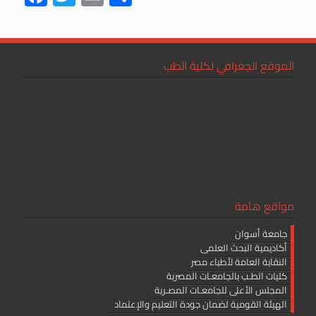
ac
wi
m
h
e
tt
ail
ar
b
er
e
الموقع الجغرافي لكلية الطب
o
ok
مواقع هامة
جامعة أسوان
أكاديمية البحث العلمى
النقابة العامة لأطباء مصر
كليات الطـب بالجامعـات المصرية
المجلس الأعلى للجامعـات المصـرية
الهيئة القومية لضمان جودة التعليم والإعتماد