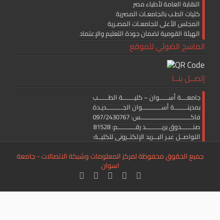
النقابة العامة لأطباء مصر
كليات الطـب بالجامعـات المصرية
المجلس الأعلى للجامعـات المصـرية
الهيئة القومية لضمان جودة التعليم والإعتماد
الماسح الضوئي للموقع
إتصــل بنــا
جامعــــة أســــــوان – كليــــــــة الطـــــــب
بمدينـــــــــة أســـــــــــــوان الجـــــــــــديـدة
فاكــــــــــــــــــــــــــــــــــس: 097/2430767
صنــــــــدوق بريـــــــــــد رقــــــــــــم: 81528
التواصــل عبـر البـــريد الإلكتــرونى للكليــة:
medicine.editor@aswu.edu.eg
جميع الحقوق محفوظة لمركز المعلومات وشبكة الاتصالات - جامعة
اسوان