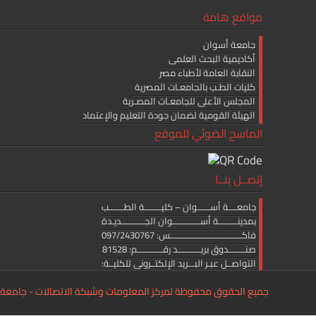
مواقع هامة
جامعة أسوان
أكاديمية البحث العلمى
النقابة العامة لأطباء مصر
كليات الطـب بالجامعـات المصرية
المجلس الأعلى للجامعـات المصـرية
الهيئة القومية لضمان جودة التعليم والإعتماد
الماسح الضوئي للموقع
إتصــل بنــا
جامعــــة أســــــوان – كليــــــــة الطـــــــب
بمدينـــــــــة أســـــــــــــوان الجـــــــــــديـدة
فاكــــــــــــــــــــــــــــــــــس: 097/2430767
صنــــــــدوق بريـــــــــــد رقــــــــــــم: 81528
التواصــل عبـر البـــريد الإلكتــرونى للكليــة:
medicine.editor@aswu.edu.eg
جميع الحقوق محفوظة لمركز المعلومات وشبكة الاتصالات - جامعة