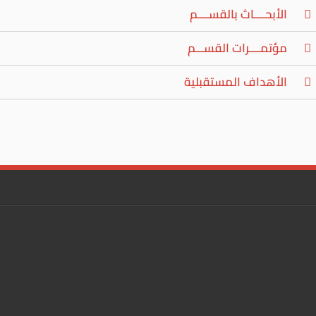
الأبحــــاث بالقســــم
مؤتمــــرات القســـم
الأهداف المستقبلية