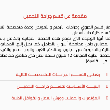
مقدمة عن قسم جراحة التجميل
تبر قسم الحروق وجراحات الترميم والتعويض وحدة متخصصة، تتب
قسام كلية طب أسوان.
ا أنها الوحيدة التى تقدم هذه الخدمة المجانية بالكامل با
لمصابين داخل محافظة أسوان بالكامل، كما يصل إليها المصاب
نائية والحدودية من الجنوب ومناطق الغرب والبحر الأحمر والقر
الخدمة الطبية المجانية 12 مليون نسمة تصل حتى م
ا فى القاهرة).
يغطــى القســــم الجراحـــات المتخصصــــة التاليـة
البنيـــــة الأســـاسية لقســـــم جراحــــة التجميــــل
المؤتمرات والحملات وورش العمل والقوافل الطبية