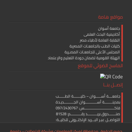
مواقع هامة
جامعة أسوان
أكاديمية البحث العلمى
النقابة العامة لأطباء مصر
كليات الطـب بالجامعـات المصرية
المجلس الأعلى للجامعـات المصـرية
الهيئة القومية لضمان جودة التعليم والإعتماد
الماسح الضوئي للموقع
إتصــل بنــا
جامعــــة أســــــوان – كليــــــــة الطـــــــب
بمدينـــــــــة أســـــــــــــوان الجـــــــــــديـدة
فاكــــــــــــــــــــــــــــــــــس: 097/2430767
صنــــــــدوق بريـــــــــــد رقــــــــــــم: 81528
التواصــل عبـر البـــريد الإلكتــرونى للكليــة:
medicine.editor@aswu.edu.eg
جميع الحقوق محفوظة لمركز المعلومات وشبكة الاتصالات - جامعة