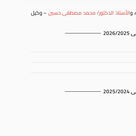
 و
الأستاذ الدكتور/ محمد مصطفى حسين
– وكيل
202
202