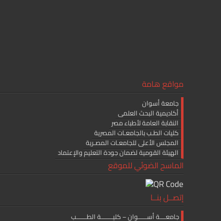
مواقع هامة
جامعة أسوان
أكاديمية البحث العلمى
النقابة العامة لأطباء مصر
كليات الطـب بالجامعـات المصرية
المجلس الأعلى للجامعـات المصـرية
الهيئة القومية لضمان جودة التعليم والإعتماد
الماسح الضوئي للموقع
إتصــل بنــا
جامعــــة أســــــوان – كليــــــــة الطـــــــب