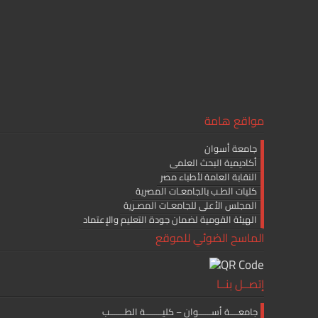
مواقع هامة
جامعة أسوان
أكاديمية البحث العلمى
النقابة العامة لأطباء مصر
كليات الطـب بالجامعـات المصرية
المجلس الأعلى للجامعـات المصـرية
الهيئة القومية لضمان جودة التعليم والإعتماد
الماسح الضوئي للموقع
إتصــل بنــا
جامعــــة أســــــوان – كليــــــــة الطـــــــب