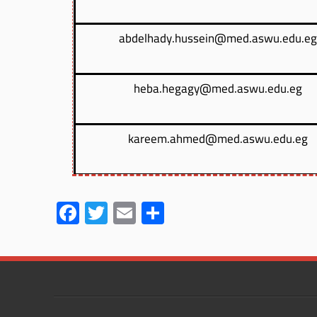
abdelhady.hussein@med.aswu.edu.e
heba.hegagy@med.aswu.edu.eg
kareem.ahmed@med.aswu.edu.eg
F
T
E
S
ac
wi
m
h
e
tt
ail
ar
b
er
e
o