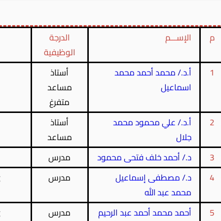
م
الإســـم
الدرجة
الوظيفية
1
أ.د./ محمد أحمد محمد
أستاذ
اسماعيل
مساعد
متفرغ
2
أ.د./ علي محمود محمد
أستاذ
جلال
مساعد
3
د./ أحمد خلف فتحى محمود
مدرس
4
د./ مصطفى إسماعيل
مدرس
g
محمد عبد الله
5
أحمد محمد أحمد عبد الرحيم
مدرس
g