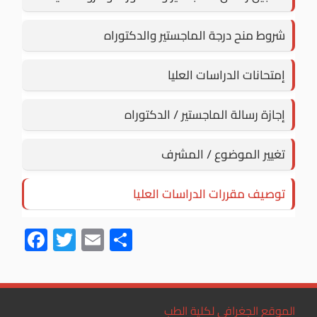
شروط منح درجة الماجستير والدكتوراه
إمتحانات الدراسات العليا
إجازة رسالة الماجستير / الدكتوراه
تغيير الموضوع / المشرف
توصيف مقررات الدراسات العليا
F
T
E
S
ac
wi
m
h
e
tt
ail
ar
b
er
e
الموقع الجغرافي لكلية الطب