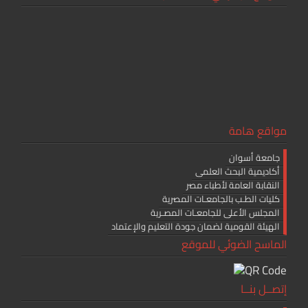
o
ok
مواقع هامة
جامعة أسوان
أكاديمية البحث العلمى
النقابة العامة لأطباء مصر
كليات الطـب بالجامعـات المصرية
المجلس الأعلى للجامعـات المصـرية
الهيئة القومية لضمان جودة التعليم والإعتماد
الماسح الضوئي للموقع
إتصــل بنــا