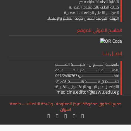
النقابة العامة لأطباء مصر
كليات الطـب بالجامعـات المصرية
المجلس الأعلى للجامعـات المصـرية
الهيئة القومية لضمان جودة التعليم والإعتماد
الماسح الضوئي للموقع
إتصــل بنــا
جامعــــة أســــــوان – كليــــــــة الطـــــــب
بمدينـــــــــة أســـــــــــــوان الجـــــــــــديـدة
فاكــــــــــــــــــــــــــــــــــس: 097/2430767
صنــــــــدوق بريـــــــــــد رقــــــــــــم: 81528
التواصــل عبـر البـــريد الإلكتــرونى للكليــة:
medicine.editor@aswu.edu.eg
جميع الحقوق محفوظة لمركز المعلومات وشبكة الاتصالات - جامعة
اسوان