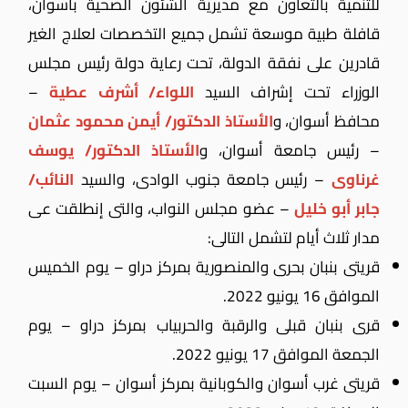
للتنمية بالتعاون مع مديرية الشئون الصحية بأسوان،
قافلة طبية موسعة تشمل جميع التخصصات لعلاج الغير
قادرين على نفقة الدولة، تحت رعاية دولة رئيس مجلس
الوزراء تحت إشراف السيد
اللواء/ أشرف عطية
–
محافظ أسوان، و
الأستاذ الدكتور/ أيمن محمود عثمان
– رئيس جامعة أسوان، و
الأستاذ الدكتور/ يوسف
غرناوى
– رئيس جامعة جنوب الوادى، والسيد
النائب/
جابر أبو خليل
– عضو مجلس النواب، والتى إنطلقت عى
مدار ثلاث أيام لتشمل التالى:
قريتى بنبان بحرى والمنصورية بمركز دراو – يوم الخميس
الموافق 16 يونيو 2022.
قرى بنبان قبلى والرقبة والحربياب بمركز دراو – يوم
الجمعة الموافق 17 يونيو 2022.
قريتى غرب أسوان والكوبانية بمركز أسوان – يوم السبت