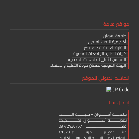
مواقع هامة
جامعة أسوان
أكاديمية البحث العلمى
النقابة العامة لأطباء مصر
كليات الطـب بالجامعـات المصرية
المجلس الأعلى للجامعـات المصـرية
الهيئة القومية لضمان جودة التعليم والإعتماد
الماسح الضوئي للموقع
إتصــل بنــا
جامعــــة أســــــوان – كليــــــــة الطـــــــب
بمدينـــــــــة أســـــــــــــوان الجـــــــــــديـدة
فاكــــــــــــــــــــــــــــــــــس: 097/2430767
صنــــــــدوق بريـــــــــــد رقــــــــــــم: 81528
التواصــل عبـر البـــريد الإلكتــرونى للكليــة: