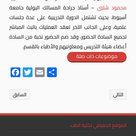
محمود شلبى
– أستاذ جراحة المسالك البولية جامعة
أسيوط، بحيث تشتمل الدورة التدريبية على عدة جلسات
علمية، وعلى الجانب الآخر تعقد العمليات بالبث المباشر
لجميع السادة الحضور، وقد ضم الحضور نخبة من السادة
أعضاء هيئة التدريس ومعاونيهم والأطباء بالقسم.
موضوعات ذات صلة
Fac
Twit
Ema
Sha
ebo
ter
il
re
ok
التالي
السابق
الموقع الجغرافي لكلية الطب