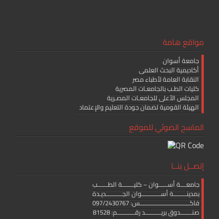
مواقع هامة
جامعة أسوان
أكاديمية البحث العلمى
النقابة العامة لأطباء مصر
كليات الطـب بالجامعـات المصرية
المجلس الأعلى للجامعـات المصـرية
الهيئة القومية لضمان جودة التعليم والإعتماد
الماسح الضوئي للموقع
إتصــل بنــا
جامعــــة أســــــوان – كليــــــــة الطـــــــب
بمدينـــــــــة أســـــــــــــوان الجـــــــــــديـدة
فاكــــــــــــــــــــــــــــــــــس: 097/2430767
صنــــــــدوق بريـــــــــــد رقــــــــــــم: 81528