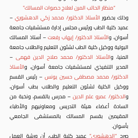
“منظار الحالب المرن لعلاج حصوات المسالك”
وذلك بحضور
الأستاذ الدكتور/ محمد زكي الدهشوري
–
عميد كلية الطب ورئيس مجلس إدارة مستشفيات جامعة
أسوان، و
الأستاذ الدكتور/ إيهاب رفعت
– أستاذ المسالك
البولية ووكيل كلية الطب لشئون التعليم والطلاب جامعة
المنيا، و
الأستاذ الدكتور/ محمد صلاح الدين فهمى
–
المدير التنفيذي لمستشفيات جامعة أسوان، و
الأستاذ
الدكتور/ محمد مصطفى حسين يونس
– رئيس القسم
ووكيل الكلية لشئون التعليم والطلاب بطب أسوان،
و
الدكتور/ عمرو علم الدين
– مدرس بالقسم، ونخبة من
السادة أعضاء هيئة التدريس ومعاونيهم والأطباء
المقيمين بقسم المسالك بالمستشفى الجامعي
بأسوان.
صرح
“الدهشوري”
عميد كلية الطب، أن ورشة العمل