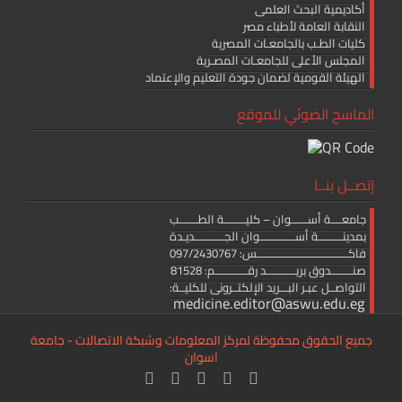
أكاديمية البحث العلمى
النقابة العامة لأطباء مصر
كليات الطـب بالجامعـات المصرية
المجلس الأعلى للجامعـات المصـرية
الهيئة القومية لضمان جودة التعليم والإعتماد
الماسح الضوئي للموقع
إتصــل بنــا
جامعــــة أســــــوان – كليــــــــة الطـــــــب
بمدينـــــــــة أســـــــــــــوان الجـــــــــــديـدة
فاكــــــــــــــــــــــــــــــــــس: 097/2430767
صنــــــــدوق بريـــــــــــد رقــــــــــــم: 81528
التواصــل عبـر البـــريد الإلكتــرونى للكليــة:
medicine.editor@aswu.edu.eg
جميع الحقوق محفوظة لمركز المعلومات وشبكة الاتصالات - جامعة
اسوان