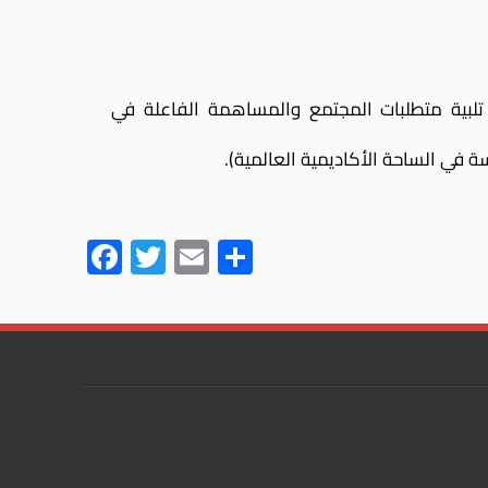
 تلبية متطلبات المجتمع والمساهمة الفاعلة في
فسة في الساحة الأكاديمية العالمية).
F
T
E
S
ac
wi
m
h
e
tt
ail
ar
b
er
e
o
ok