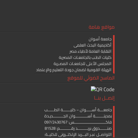
مواقع هامة
جامعة أسوان
أكاديمية البحث العلمى
النقابة العامة لأطباء مصر
كليات الطـب بالجامعـات المصرية
المجلس الأعلى للجامعـات المصـرية
الهيئة القومية لضمان جودة التعليم والإعتماد
الماسح الضوئي للموقع
إتصــل بنــا
جامعــــة أســــــوان – كليــــــــة الطـــــــب
بمدينـــــــــة أســـــــــــــوان الجـــــــــــديـدة
فاكــــــــــــــــــــــــــــــــــس: 097/2430767
صنــــــــدوق بريـــــــــــد رقــــــــــــم: 81528
التواصــل عبـر البـــريد الإلكتــرونى للكليــة: