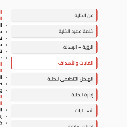
ال
عن الكلية
ال
ال
كلمة عميد الكلية
تط
تط
تط
الرؤية – الرسالة
تن
دع
الغايات والأهداف
ال
ال
ال
الهيكل التنظيمى للكلية
تع
و
إدارة الكلية
ال
ال
ال
شعـــارات
ر
ضم
إدارات سابقة