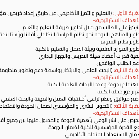
غاية الأولى:
(
التعليم والتميز الأكاديمي عن طريق إعداد خريجين مؤهل
أهداف الاستراتيجية:-
تركيز على الطالب من خلال تطوير طريقة التعليم والتعلم
وير المناهج بالتوجه نحو نظام الدراسة التكاملي أفقيًا ورأسيًا لتح
وير نظام التقويم
وير الموارد العلمية وبيئة العمل والتعليم بالكلية
مية قدرات أعضاء هيئة التدريس والجهاز الإداري
م الطلاب الوافدين
غاية الثانية:
(
البحث العلمي والابتكار بواسطة دعم وتطوير منظومة 
أهداف الاستراتيجية:-
اهتمام بجودة وعدد الأبحاث العلمية للكلية
زيز دور مجلة الكلية
ضع مواثيق ونظم تراعي أخلاقيات العمل والمهنة والبحث العلمي
غاية الثالثة:
(
التطوير البشرى والمؤسسي لضمان الجودة والاعتماد 
أهداف الاستراتيجية:-
حرص على نشر الوعي بأهمية الجودة والحصول عليها بين جميع أفرا
فع القدرة المؤسسية للكلية لضمان الجودة
ان الاستعداد للاعتماد الأكاديمي