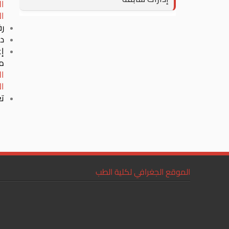
ال
ال
ر
در
إ
م
ال
ال
تع
الموقع الجغرافي لكلية الطب