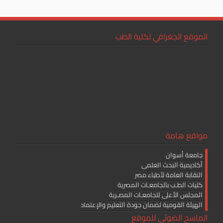
ac
wi
m
h
e
tt
ail
ar
b
er
e
الموقع الجغرافي لكلية الطب
o
ok
مواقع هامة
جامعة أسوان
أكاديمية البحث العلمى
النقابة العامة لأطباء مصر
كليات الطـب بالجامعـات المصرية
المجلس الأعلى للجامعـات المصـرية
الهيئة القومية لضمان جودة التعليم والإعتماد
الماسح الضوئي للموقع