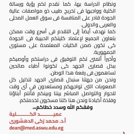
ونظام الدراسة بها، كما نقدم لكم رؤية ورسالة
الكلية وواجبها فى تخريج طبيب ذو مواصفات عالية
الجودة قادر على المنافسة فى سوق العمل المحلى
والعربى والدولى.
كما نهدف أيضاً إلى التقدم فى أسرع وقت ممكن
بتعاون الجميع لإعتماد كليتكم الحبيبة فى الجودة
كى تكون ضمن الكليات المعتمدة على مستوى
الجمهورية.
وأخيراً أتمنى لكم التوفيق فى دراستكم وأوصيكم
ببذل قصارى الجهد كى تكونوا أطباء صالحين
تساهمون فى رفعة هذا الوطن.
ونحن من جهتنا سنبذل قصارى الجهد لتذليل كل
الصعوبات التى تواجهكم ومستعدون فى أى وقت
للحوار والتواصل المباشر بيننا وبينكم فأنتم أبناؤنا
وفلذة أكبادنا ونحن هنا كلنا مسخرون لخدمتكم.
وفقكم الله وسدد خطاكم،،،
عميـــــــــــد الكـــــــــــلية
أ.د. محمد زكى الدهشورى
dean@med.aswu.edu.eg