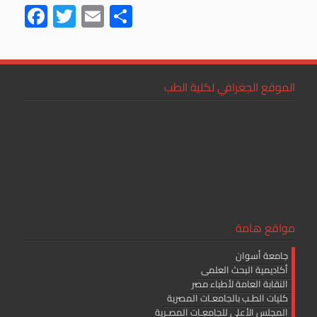
F
T
E
S
ac
wi
m
h
e
tt
ail
ar
b
er
e
الموقع الجغرافي لكلية الطب
o
ok
مواقع هامة
جامعة أسوان
أكاديمية البحث العلمى
النقابة العامة لأطباء مصر
كليات الطـب بالجامعـات المصرية
المجلس الأعلى للجامعـات المصـرية