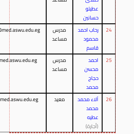
عطيتو
حسانين
24
رحاب احمد
مدرس
med.aswu.edu.eg
محمود
مساعد
قاسم
25
احمد
مدرس
ed.aswu.edu.eg
محسن
مساعد
حجاج
محمد
26
آلاء محمد
معيد
med.aswu.edu.eg
محمد
عطيه
(أجارة)