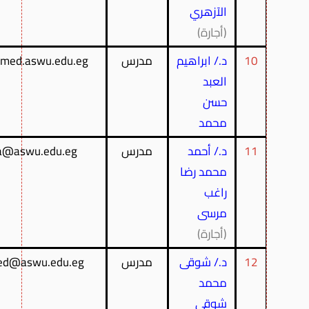
الآزهري
(أجارة)
10
د./ ابراهيم
مدرس
med.aswu.edu.eg
العبد
حسن
محمد
11
د./ أحمد
مدرس
a@aswu.edu.eg
محمد رضا
راغب
مرسى
(أجارة)
12
د./ شوقى
مدرس
ed@aswu.edu.eg
محمد
شوقى