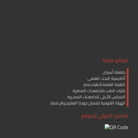
o
ok
مواقع هامة
جامعة أسوان
أكاديمية البحث العلمى
النقابة العامة لأطباء مصر
كليات الطـب بالجامعـات المصرية
المجلس الأعلى للجامعـات المصـرية
الهيئة القومية لضمان جودة التعليم والإعتماد
الماسح الضوئي للموقع