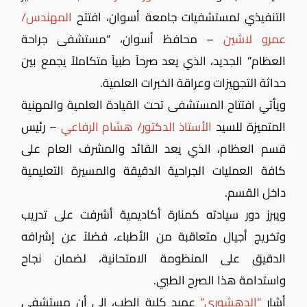
التنفيذي لمستشفيات جامعة أسوان، افتتح
المهندس/
عمرو لاشين
– محافظ أسوان،
“مستشفى جراحة
العظام” الجديد، الذي يعد صرحاً طبياً متكاملاً يجمع بين
حداثة التجهيزات وعراقة الخبرات العلمية.
ويأتي افتتاح المستشفى تحت القيادة العلمية والمهنية
المتميزة للسيد
الأستاذ الدكتور/ هشام الرفاعي
– رئيس
قسم العظام،
الذي يعد القائد والمشرف العام على
كافة العمليات الجراحية الدقيقة والمسيرة التعليمية
داخل القسم.
ويبرز دور سيادته كمنارة أكاديمية أشرفت على تدريب
وتخريج أجيال متعاقبة من الأطباء، فضلاً عن إشرافه
الدقيق على المنظومة الامتحانية، لضمان نجاح
واستدامة هذا الصرح الطبي.
أشار
“الدهشوري”
عميد كلية الطب، إلى أن مستشفى