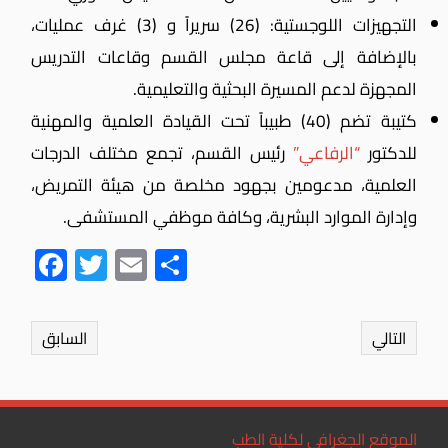
التجهيزات اللوجستية: (26) سريراً و (3) غرف عمليات،
بالإضافة إلى قاعة مجلس القسم وقاعات التدريس
المجهزة لدعم المسيرة البحثية والتعليمية.
كتيبة تضم (40) طبيباً تحت القيادة العلمية والمهنية
للدكتور
“الرفاعي”
رئيس القسم، تجمع مختلف الدرجات
العلمية، مدعومين بجهود مخلصة من هيئة التمريض،
وإدارة الموارد البشرية، وكافة موظفي المستشفى.
Fac
Twit
Ema
Sha
ebo
ter
il
re
ok
التالي
السابق
الموقع الجغرافي لكلية الطب