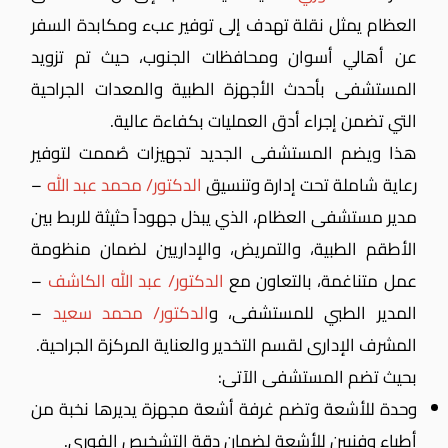
العظام يمثل نقلة تهدف إلى توفير عبء ومكابدة السفر
عن أهالي أسوان ومحافظات الجنوب، حيث تم تزويد
المستشفى بأحدث الأجهزة الطبية والمعدات الجراحية
التي تضمن إجراء أدق العمليات بكفاءة عالية.
هذا ويضم المستشفى الجديد تجهيزات صُممت لتوفير
رعاية شاملة تحت إدارة وتنسيق
الدكتور/ محمد عبد الله
–
مدير مستشفى العظام، الذي يبذل جهوداً حثيثة للربط بين
الأطقم الطبية، والتمريض، والإداريين لضمان منظومة
عمل متناغمة،
بالتعاون مع
الدكتور/ عبد الله الكاشف
–
المدير الطبي للمستشفى، و
الدكتور/ محمد سعيد
–
المشرف الإدارى لقسم التخدير والعناية المركزة الجراحية.
بحيث تضم المستشفى الآتى:
وحدة للأشعة وتضم غرفة أشعة مجهزة يديرها نخبة من
أطباء وفنيين للأشعة لضمان دقة التشخيص الفوري.