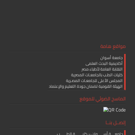
مواقع هامة
جامعة أسوان
أكاديمية البحث العلمى
النقابة العامة لأطباء مصر
كليات الطـب بالجامعـات المصرية
المجلس الأعلى للجامعـات المصـرية
الهيئة القومية لضمان جودة التعليم والإعتماد
الماسح الضوئي للموقع
إتصــل بنــا
جامعــــة أســــــوان – كليــــــــة الطـــــــب