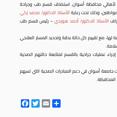
صة لأهالي محافظة أسوان، استضاف قسم طب وجراحة
واطنين، وذلك تحت رعاية
الأستاذ الدكتور/ محمد زكي
راف
الأستاذ الدكتور/ أحمد هويدي
– رئيس قسم طب
ة لها، مع تقييم كل حالة بدقة وتحديد المسار العلاجي
لامة.
ء عمليات جراحية بالقسم لمتابعة حالتهم الصحية
ت جامعة أسوان في دعم المبادرات الصحية التي تسهم
 المحافظة.
Fac
Twit
Ema
Sha
ebo
ter
il
re