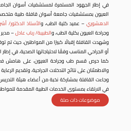
في إطار الجهود المستمرة لمستشفيات أسوان الجام
العيون بمستشفيات جامعة أسوان قافلة طبية متخصصة
الدهشوري
– عميد كلية الطب، و
الأستاذ الدكتور/ أش
وجراحة العيون بكلية الطب، و
الطبيبة/ رباب عادل
– مدير ا
وشهدت القافلة إقبالًا كبيرًا من المواطنين، حيث تم ت
أو الجراحي المناسب وفقًا لاحتياجاتها الصحية، في إطار
كما حرص قسم طب وجراحة العيون، على هامش فعاليا
والاطمئنان على نتائج التدخلات الجراحية، وتقديم الرعاية 
وجاءت القافلة بمشاركة نخبة من أعضاء هيئة التدريس
في الارتقاء بمستوى الخدمات الطبية المقدمة للمواطني
موضوعات ذات صلة