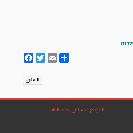
0112
Fac
Twit
Ema
Sha
ebo
ter
il
re
ok
السابق
الموقع الجغرافي لكلية الطب