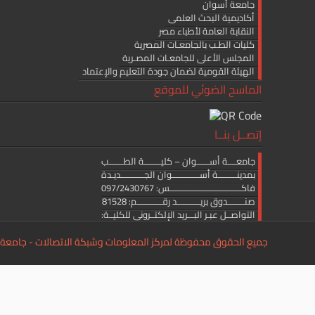
جامعة أسوان
أكاديمية البحث العلمى
النقابة العامة لأطباء مصر
كليات الطـب بالجامعـات المصرية
المجلس الأعلى للجامعـات المصـرية
الهيئة القومية لضمان جودة التعليم والإعتماد
الماسح الضوئي للموقع
إتصــل بنــا
جامعــــة أســــــوان – كليــــــــة الطـــــــب
بمدينـــــــــة أســـــــــــــوان الجـــــــــــديـدة
فاكــــــــــــــــــــــــــــــــــس: 097/2430767
صنــــــــدوق بريـــــــــــد رقــــــــــــم: 81528
التواصــل عبـر البـــريد الإلكتــرونى للكليــة:
medicine.editor@aswu.edu.eg
جميع الحقوق محفوظة لمركز المعلومات وشبكة الاتصالات - جامعة