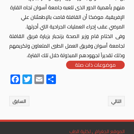
منهم بأهمية الدور الذى تلعبه جامعة أسوان تجاه القارة
الإفريقية، موضحًا أن القافلة قامت بالإطمئنان علي
المرضي عقب إجراء العمليات الجراحية التي أجرتها.
وفى الختام قام وزير الصحة بزنجبار بزيارة فريق القافلة
لجامعة أسوان وفريق العمل الطبى المتعاون وتكريمهم
وذلك تقديراً لجهودهم المبذولة خلال تلك الفترة.
موضوعات ذات صلة
Fac
Twit
Ema
Sha
ebo
ter
il
re
ok
التالي
السابق
الموقع الجغرافي لكلية الطب