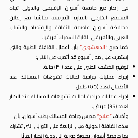
فى إطار دور جامعة أسوان الإقليمى والدولى تجاه
المجتمع الخارجى بالقارة الأفريقية تماشيًا مع إعلان
محافظة أسوان عاصمة للثقافة والإقتصاد والشباب
العربى والأفريقى للقارة السمراء أفريقيا.
كما صرح
“الدهشوري”
بأن أعمال القافلة الطبية والتى
إستمرت على مدار أسبوع قد أثمرت عن الآتى:
توقيع الكشف الطبى على عدد (٣٠٠) حالة.
إجراء عمليات جراحية لحالات تشوهات المسالك عند
الأطفال لعدد (٥٥) طفل.
إجراء عمليات جراحية لحالات تشوهات المسالك عند الكبار
لعدد (35) مريض.
وأضاف
“صلاح”
مدرس جراحة المسالك بطب أسوان، بأن
هذه القافلة الدولية هى الرابعة على التوالى التى تشارك
بها جامعة أسوان بصورة دورية إلى دولة زنجبار إيمانًا