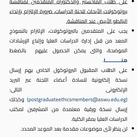
على طلاب الماجستير والدكتوراه المتقدمين لمناقشة
بروتوكولات الأبحاث للجنة الدراسات، ضرورة الإلتزام بإرتداء
البالطو الأبيض عند المناقشة.
يجب على المتقدمين بالبروتوكولات، الإلتزام بالنموذج
المعد من قِبل إدارة الدراسات العليا وإتباع الإرشادات
الموضحة، والتى يمكن الحصول عليهم بالضغط
هنـــــــــــــا
.
على الطلاب المقبول البروتوكول الخاص بهم إرسال
نسخة إلكترونية للسادة أعضاء اللجنة عبر البريد
الإلكترونى التالى:
(postgraduateethicsmembers@aswu.edu.eg)
وكذلك
إرسال نسخة ورقية معتمدة من المشرفين لمكتب
الدراسات العليا بمقر الكلية.
لن ينظر لأى موضوعات مقدمة بعد الموعد المحدد.