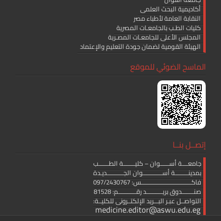
أكاديمية البحث العلمى
النقابة العامة لأطباء مصر
كليات الطـب بالجامعـات المصرية
المجلس الأعلى للجامعـات المصـرية
الهيئة القومية لضمان جودة التعليم والإعتماد
الماسح الضوئي للموقع
إتصــل بنــا
جامعــــة أســــــوان – كليــــــــة الطـــــــب
بمدينـــــــــة أســـــــــــــوان الجـــــــــــديـدة
فاكــــــــــــــــــــــــــــــــــس: 097/2430767
صنــــــــدوق بريـــــــــــد رقــــــــــــم: 81528
التواصــل عبـر البـــريد الإلكتــرونى للكليــة:
medicine.editor@aswu.edu.eg