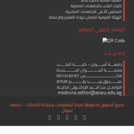
كليات الطـب بالجامعـات المصرية
المجلس الأعلى للجامعـات المصـرية
الهيئة القومية لضمان جودة التعليم والإعتماد
الماسح الضوئي للموقع
إتصــل بنــا
جامعــــة أســــــوان – كليــــــــة الطـــــــب
بمدينـــــــــة أســـــــــــــوان الجـــــــــــديـدة
فاكــــــــــــــــــــــــــــــــــس: 097/2430767
صنــــــــدوق بريـــــــــــد رقــــــــــــم: 81528
التواصــل عبـر البـــريد الإلكتــرونى للكليــة:
medicine.editor@aswu.edu.eg
جميع الحقوق محفوظة لمركز المعلومات وشبكة الاتصالات - جامعة
اسوان