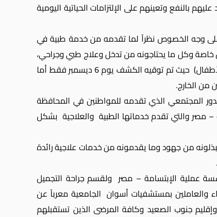
هم بالنفع وتعينهم على الإلتزامات الحياتية اليومية
لى وجه الخصوص نظراً لما تقدمه من خدمة طبية في
ل خاصة وكل ما يحتاجونه من تدخل وعلاج طبي وجراحي،
أن القافلة قد ضمت التخصصات الآتية: (الأطفال والجراحة والأسنان والتخاطب والتخدير والعناية المركزة وتغذية الأطفال) حيث تم توقيه الكشف يوم 6 ديسمبر فقط أما
 من الخارج.
لدور المجتمعي الذي تقدمه للمواطنين في المحافظة
– مصر والتي تقدم خدماتها الطبية والعلاجية بشكل
ذلونه من جهود وما يقدمونه من خدمات علاجية رائدة
سة عملية الإبتسامة – مصر ولقسم جراحة التجميل
اء والعاملين بمستشفيات أسوان الجامعية معرباً عن
إقليم جنوب الصعيد وكافة المرضى الذين تستقبلهم