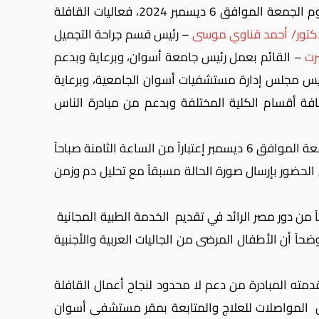
بالتعاون بين قسم جراحة التجميل والإصلاح بمستشفى أسوان الجامعي ومؤسسة عملية الابتسامة – مصر، إنطلقت اليوم الجمعة الموافق 6 ديسمبر 2024، فعاليات القافلة
لدكتور/ أحمد قناوي موسى
– رئيس قسم جراحة التجميل
رت
– القائم بعمل رئيس جامعة أسوان، وبرعاية وبدعم
س مجلس إدارة مستشفيات أسوان الجامعية، وبرعاية
فة أقسام الكلية المختلفة وبدعم من مبادرة الناس
أن أعمال الفحص الطبي للمستفيدين من الخدمات الطبية والعلاجية التي تقدمها القافلة قد بدأت يوم الجمعة الموافق 6 ديسمبر إعتباراً من الساعة الثامنة صباحاً
حضور بإرسال صورة الحالة مسبقاً مع تحليل دم وزمن
ً من دور مصر الرائد في تقديم الخدمة الطبية المجانية
وضحاً
أن الأطفال المرضى من الجاليات العربية والأجنبية
مته المبادرة من دعم لا محدود لنجاح أعمال القافلة
ل المواصلات للعلاج والمتابعة بمقر مستشفى أسوان