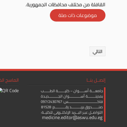
القافلة من مختلف محافظات الجمهورية.
موضوعات ذات صلة
التالي
إتصــل بنــا
الماسح ال
جامعــــة أســــــوان – كليــــــــة الطـــــــب
بمدينـــــــــة أســـــــــــــوان الجـــــــــــديـدة
فاكــــــــــــــــــــــــــــــــــس: 097/2430767
صنــــــــدوق بريـــــــــــد رقــــــــــــم: 81528
التواصــل عبـر البـــريد الإلكتــرونى للكليــة:
medicine.editor@aswu.edu.eg