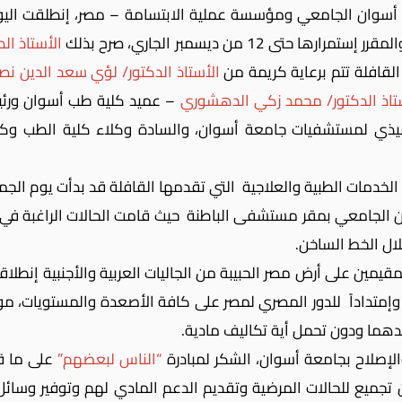
1 من ديسمبر الجاري، صرح بذلك
الأستاذ ا
لقافلة تتم برعاية كريمة من
الأستاذ الدكتور/ لؤي سعد الدين نص
تاذ الدكتور/ محمد زكي الدهشوري
– عميد كلية طب أسوان ورئي
فيذي لمستشفيات جامعة أسوان، والسادة وكلاء كلية الطب وكا
الجامعي بمقر مستشفى الباطنة حيث قامت الحالات الراغبة في ال
ال الخط الساخن.
يمين على أرض مصر الحبيبة من الجاليات العربية والأجنبية إنطلاقا
وإمتداداً للدور المصري لمصر على كافة الأصعدة والمستويات، م
دهما ودون تحمل أية تكاليف مادية.
إصلاح بجامعة أسوان، الشكر لمبادرة
“الناس لبعضهم”
على ما قد
تجميع للحالات المرضية وتقديم الدعم المادي لهم وتوفير وسائ