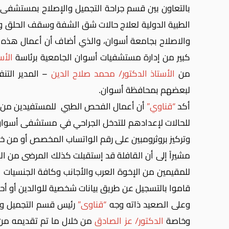
الطبية الدولية لعلاج حالات شق الشفة وسقف الحلق والمقرر إستمرارها حتى 2
والاصلاح بجامعة أسوان، والذي أضاف أن أعمال هذه ا
كبير من إدارة مستشفيات أسوان الجامعية برئاسة
الأس
من
الأستاذ الدكتور/ محمد صلاح الدين
– المدير التن
لبعضهم بمحافظة أسوان.
أكد
“قناوي”
للحالات لإعدادهم للتدخل الجراحي في مستشفى أسوان 
وتركيز بروثرومبين على رقم الواتساب المخصص أو من خل
مشيراً إلى أن القافلة قد إستقبلت كذلك المرضى من المق
للمقيمين من الإخوة العرب والأجانب وكافة الجنسيات 
قاموا بالتسجيل عن طريق بيانات شخصية للوالدين أو أح
وعلى الصعيد ذاته وجه
“قناوى”
رئيس قسم التجميل وال
وخاصة
الدكتور/ عز الصادق
من خلال ما تم تقديمه من 