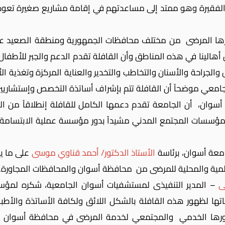
لفقيرة وهو ممتد إلى مساعدتهم في إقامة مشاريع صغيرة تعود علي
تظرها المرضى من مختلف محافظات الجمهورية ومنطقة الصعيد ع
هالينا في هذه المناطق وأن القافلة تقدم الدعم والجبر للأطفا
معي موضحاً أن القافلة تتم بإشراف أساتذة التخصص وإستشاريين
سوان، أن الجامعة تقدم دعمها الكامل للقافلة إنطلاقاً من ا
ؤسسات المجتمع المدني مشيداً بدور مؤسسة عملية الابتسامة 
معة أسوان، برئاسة
الأستاذ الدكتور/ أحمد قناوي موسى
على ما يب
ية والمحلية للمرضى من محافظة أسوان والمحافظات المجاورة.
ى
– المدير التنفيذى لمستشفيات أسوان الجامعية، شكره لمؤس
ها لظهور هذه القافلة بالشكل اللائق ولكافة الأساتذة والأطب
 لدورها الخدمي والمجتمعي لخدمة المرضى في محافظة أسوان و