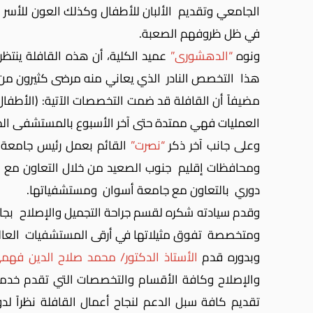
الجامعي وتقديم الألبان للأطفال وكذلك العون للأسر ا
في ظل ظروفهم الصعبة.
ونوه
“الدهشورى”
عميد الكلية، أن هذه القافلة ين
هذا التخصص النادر الذي يعاني منه مرضى كثيرون من أ
مضيفاً
العمليات فهي ممتدة حتى آخر الأسبوع بالمستشفى الجا
وعلى جانب آخر ذكر
“نصرت”
القائم بعمل رئيس جامعة أ
ومحافظات إقليم جنوب الصعيد من خلال التعاون مع م
دوري بالتعاون مع جامعة أسوان ومستشفياتها.
وقدم سيادته شكره لقسم جراحة التجميل والإصلاح بجا
ومتخصصة تفوق مثيلاتها في أرقى المستشفيات العالم
وبدوره قدم
الأستاذ الدكتور/ محمد صلاح الدين فهم
والإصلاح وكافة الأقسام والتخصصات التي تقدم خدمات
تقديم كافة سبل الدعم لنجاح أعمال القافلة نظراً