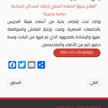
“العلاج بجهاز الضغط السلبي لإنقاذ السدائل الجراحية؛
دراسة سريرية”
وذلك تحت إشراف نخبة من أعضاء هيئة التدريس
بالجامعات المصرية،
وتمت بإجتياز النقاش والموافقة
عليها والإشادة بالمجهود الذي تم فيها من الباحث وسط
حضور كبير من الأطباء والمتخصصين.
موضوعات ذات صلة
Fac
Twit
Ema
Sha
ebo
ter
il
re
ok
التالي
السابق
الموقع الجغرافي لكلية الطب