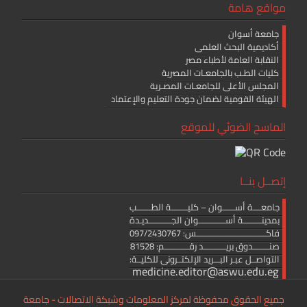
مواقع هامة
جامعة أسوان
أكاديمية البحث العلمى
النقابة العامة لأطباء مصر
كليات الطـب بالجامعـات المصرية
المجلس الأعلى للجامعـات المصـرية
الهيئة القومية لضمان جودة التعليم والإعتماد
الماسح الضوئي للموقع
إتصــل بنــا
جامعــــة أســــــوان – كليــــــــة الطـــــــب
بمدينـــــــــة أســـــــــــــوان الجـــــــــــديـدة
فاكــــــــــــــــــــــــــــــــــس: 097/2430767
صنــــــــدوق بريـــــــــــد رقــــــــــــم: 81528
التواصــل عبـر البـــريد الإلكتــرونى للكليــة:
medicine.editor@aswu.edu.eg
جميع الحقوق محفوظة لمركز المعلومات وشبكة الاتصالات - جامعة