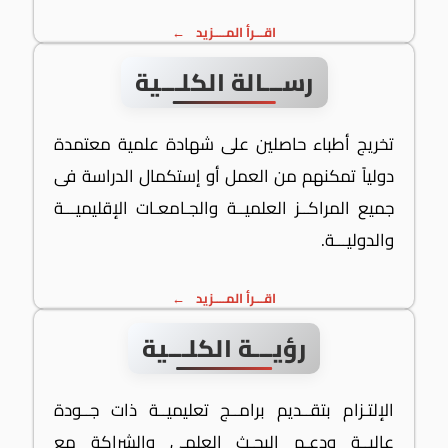
اقـــرأ المــــزيد
رســـالة الكلـــية
تخريج أطباء حاصلين على شهادة علمية معتمدة
دولياً تمكنهم من العمل أو إستكمال الدراسة فى
جميع المراكــز العلميــة والجـامعـات الإقليميـــة
والدوليـــة.
اقـــرأ المــــزيد
رؤيـــة الكلـــية
الإلتـزام بتقــديم برامــج تعليميــة ذات جــودة
عاليــة ودعـم البحـث العلمى والشراكة مع