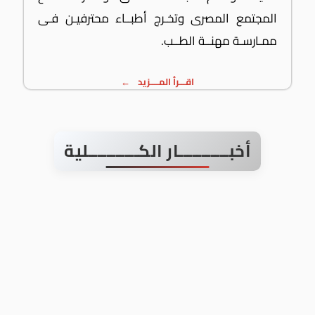
المجتمع المصرى وتخـرج أطبــاء محترفيـن فـى
ممـارسـة مهنــة الطــب.
اقـــرأ المــــزيد
أخبـــــــــــار الكـــــــــــلية