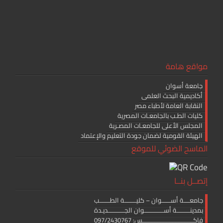
مواقع هامة
جامعة أسوان
أكاديمية البحث العلمى
النقابة العامة لأطباء مصر
كليات الطـب بالجامعـات المصرية
المجلس الأعلى للجامعـات المصـرية
الهيئة القومية لضمان جودة التعليم والإعتماد
الماسح الضوئي للموقع
إتصــل بنــا
جامعــــة أســــــوان – كليــــــــة الطـــــــب
بمدينـــــــــة أســـــــــــــوان الجـــــــــــديـدة
فاكــــــــــــــــــــــــــــــــــس: 097/2430767