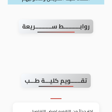
روابــــــــــط ســــــــــريعة
تقــــــويم كليـــة طـــب
اختر حدثاً من التقويم لعرض التفاصيل