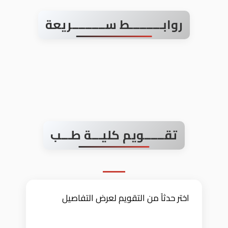
روابــــــــــط ســــــــــريعة
تقــــــويم كليـــة طـــب
اختر حدثاً من التقويم لعرض التفاصيل