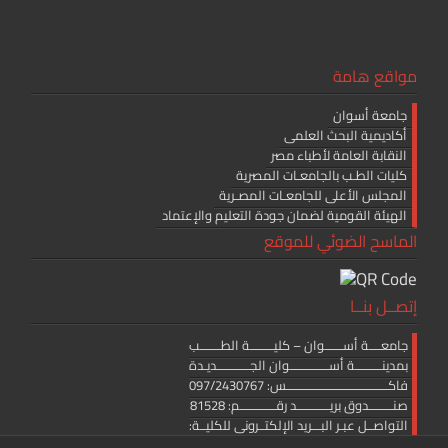
مواقع هامة
جامعة أسوان
أكاديمية البحث العلمى
النقابة العامة لأطباء مصر
كليات الطـب بالجامعـات المصرية
المجلس الأعلى للجامعـات المصـرية
الهيئة القومية لضمان جودة التعليم والإعتماد
الماسح الضوئي للموقع
إتصــل بنــا
جامعــــة أســــــوان – كليــــــــة الطـــــــب
بمدينـــــــــة أســـــــــــــوان الجـــــــــــديـدة
فاكــــــــــــــــــــــــــــــــــس: 097/2430767
صنــــــــدوق بريـــــــــــد رقــــــــــــم: 81528
التواصــل عبـر البـــريد الإلكتــرونى للكليــة:
medicine.editor@aswu.edu.eg