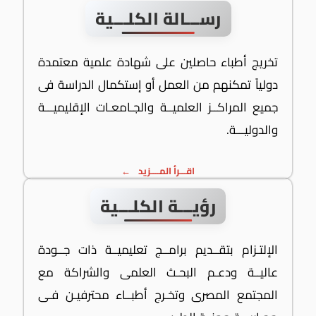
رســـالة الكلـــية
تخريج أطباء حاصلين على شهادة علمية معتمدة
دولياً تمكنهم من العمل أو إستكمال الدراسة فى
جميع المراكــز العلميــة والجـامعـات الإقليميـــة
والدوليـــة.
اقـــرأ المــــزيد
رؤيـــة الكلـــية
الإلتـزام بتقــديم برامــج تعليميــة ذات جــودة
عاليــة ودعـم البحـث العلمى والشراكة مع
المجتمع المصرى وتخـرج أطبــاء محترفيـن فـى