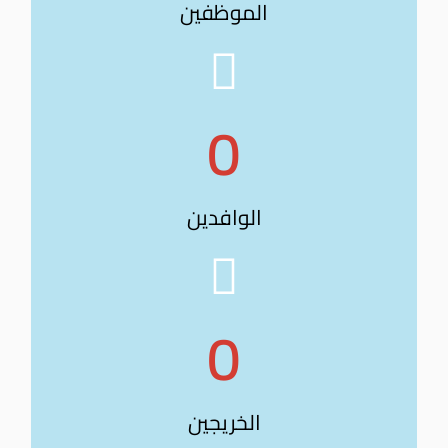
الموظفين
0
الوافدين
0
الخريجين