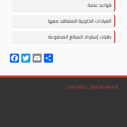
قواعد عامة
العيادات الخارجية المتعاقد معها
طلبات إسترداد المبالغ المدفوعة
F
T
E
S
ac
wi
m
h
e
tt
ail
ar
b
er
e
الموقع الجغرافي لكلية الطب
o
ok