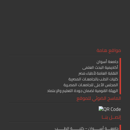
o
ok
مواقع هامة
جامعة أسوان
أكاديمية البحث العلمى
النقابة العامة لأطباء مصر
كليات الطـب بالجامعـات المصرية
المجلس الأعلى للجامعـات المصـرية
الهيئة القومية لضمان جودة التعليم والإعتماد
الماسح الضوئي للموقع
إتصــل بنــا
جامعــــة أســــــوان – كليــــــــة الطـــــــب