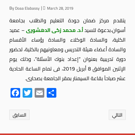
By
Doaa Elabassy
March 28, 2019
يتقدم مركز ضمان جودة التعليم والطلاب بجامعة
أسوان،بدعوة للسيد
أ.د. محمد زكى الدهشورى
– عميد
الكلية، والسادة الوكلاء والسادة رؤساء الأقسام
والسادة أعضاء هيئة التدريس ومعاونيهم بالكلية، لحضور
دورة تدريبية بعنوان “إعداد بنوك الأسئلة”، وذلك يوم
الإثنين الموافق 8 أبريل 2019، فى تمام الساعة الحادية
عشر صباحاً بقاعة السيمنار بمقر الجامعة بصحارى.
Fac
Twit
Ema
Sha
ebo
ter
il
re
ok
التالي
السابق