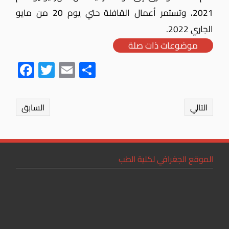
2021، وتستمر أعمال القافلة حتي يوم 20 من مايو
الجاري 2022.
موضوعات ذات صلة
Fac
Twit
Ema
Sha
ebo
ter
il
re
ok
التالي
السابق
الموقع الجغرافي لكلية الطب