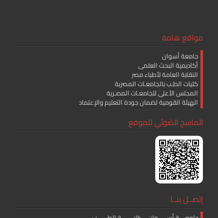
مواقع هامة
جامعة أسوان
أكاديمية البحث العلمى
النقابة العامة لأطباء مصر
كليات الطـب بالجامعـات المصرية
المجلس الأعلى للجامعـات المصـرية
الهيئة القومية لضمان جودة التعليم والإعتماد
الماسح الضوئي للموقع
إتصــل بنــا
جامعــــة أســــــوان – كليــــــــة الطـــــــب