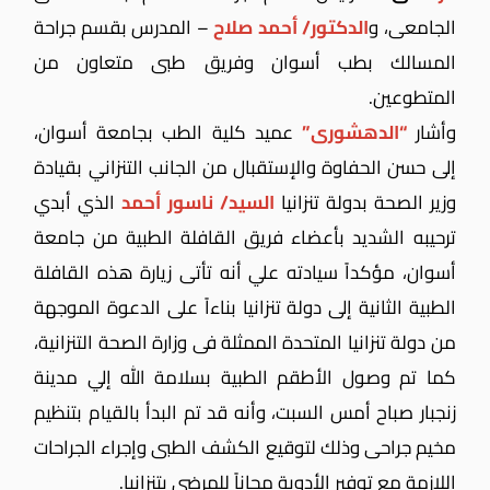
الجامعى، و
الدكتور/ أحمد صلاح
– المدرس بقسم جراحة
المسالك بطب أسوان وفريق طبى متعاون من
المتطوعين.
وأشار
“الدهشورى”
عميد كلية الطب بجامعة أسوان،
إلى حسن الحفاوة والإستقبال من الجانب التنزاني بقيادة
وزير الصحة بدولة تنزانيا
السيد/ ناسور أحمد
الذي أبدي
ترحيبه الشديد بأعضاء فريق القافلة الطبية من جامعة
أسوان،
مؤكداً سيادته علي أنه تأتى زيارة هذه القافلة
الطبية الثانية إلى دولة تنزانيا بناءاً على الدعوة الموجهة
من دولة تنزانيا المتحدة الممثلة فى وزارة الصحة التنزانية،
كما تم وصول الأطقم الطبية بسلامة الله إلي مدينة
زنجبار صباح أمس السبت، وأنه قد تم البدأ بالقيام بتنظيم
مخيم جراحى وذلك لتوقيع الكشف الطبى وإجراء الجراحات
اللازمة مع توفير الأدوية مجاناً للمرضى بتنزانيا.