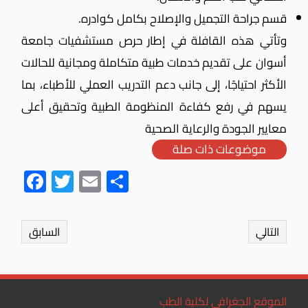
قسم جراحة التجميل والإصلاح بكامل كوادره.
وتأتي هذه القافلة في إطار حرص مستشفيات جامعة
أسوان على تقديم خدمات طبية متكاملة ومجانية للحالات
الأكثر احتياجًا، إلى جانب دعم التدريب العملي للأطباء، بما
يسهم في رفع كفاءة المنظومة الطبية وتحقيق أعلى
معايير الجودة والرعاية الصحية
موضوعات ذات صلة
Fac
Twit
Ema
Sha
ebo
ter
il
re
ok
التالي
السابق
الموقع الجغرافي لكلية الطب