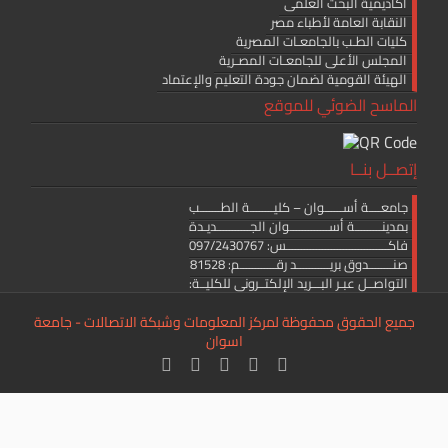
أكاديمية البحث العلمى
النقابة العامة لأطباء مصر
كليات الطـب بالجامعـات المصرية
المجلس الأعلى للجامعـات المصـرية
الهيئة القومية لضمان جودة التعليم والإعتماد
الماسح الضوئي للموقع
إتصــل بنــا
جامعــــة أســــــوان – كليــــــــة الطـــــــب
بمدينـــــــــة أســـــــــــــوان الجـــــــــــديـدة
فاكــــــــــــــــــــــــــــــــــس: 097/2430767
صنــــــــدوق بريـــــــــــد رقــــــــــــم: 81528
التواصــل عبـر البـــريد الإلكتــرونى للكليــة:
medicine.editor@aswu.edu.eg
جميع الحقوق محفوظة لمركز المعلومات وشبكة الاتصالات - جامعة
اسوان