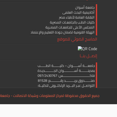
جامعة أسوان
أكاديمية البحث العلمى
النقابة العامة لأطباء مصر
كليات الطـب بالجامعـات المصرية
المجلس الأعلى للجامعـات المصـرية
الهيئة القومية لضمان جودة التعليم والإعتماد
الماسح الضوئي للموقع
إتصــل بنــا
جامعــــة أســــــوان – كليــــــــة الطـــــــب
بمدينـــــــــة أســـــــــــــوان الجـــــــــــديـدة
فاكــــــــــــــــــــــــــــــــــس: 097/2430767
صنــــــــدوق بريـــــــــــد رقــــــــــــم: 81528
التواصــل عبـر البـــريد الإلكتــرونى للكليــة:
medicine.editor@aswu.edu.eg
جميع الحقوق محفوظة لمركز المعلومات وشبكة الاتصالات - جامعة