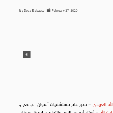
By
Doaa Elabassy
February 27, 2020
الله العبيدى
– مدير عام مستشفيات أسوان الجامعى،
يت الله
– أستاذ أمراض النسا والتوليد بجامعة سوهاج