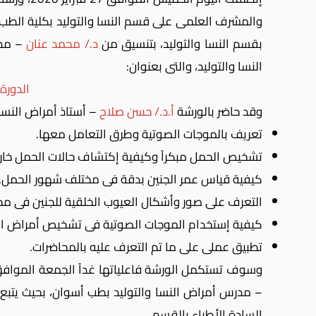
والمشرف العلمى على قسم النسا والتوليد بكلية الطب
بقسم النسا والتوليد، بتنسيق من
د./ محمد عنان
– مدر
النسا والتوليد، والتى بعنوان:
الدورة
وقد حاضر بالورشة
أ.د./ حسن صلاح
– أستاذ أمراض النسا
تعريف بالموجات الصوتية وطرق التعامل معها.
تشخيص الحمل مبكراً وكيفية إكتشاف حالات الحمل خارج ا
كيفية قياس عمر الجنين بدقة فى مختلف شهور الحمل.
التعرف على صور وأشكال العيوب الخلقية للجنين فى م
كيفية إستخدام الموجات الصوتية فى تشخيص أمراض الن
تطبيق عملى على ما تم التعرف عليه بالمحاضرات.
وسوف تستكمل الورشة فاعلياتها غداً الجمعة الموافق 28 من فبراير الجارى والتى سوف يحاضر 
– مدرس أمراض النسا والتوليد بطب أسوان، بحيث يتبع 
السادة الأطباء بالقسم.