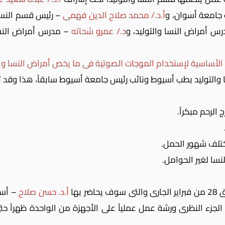
 جامعة أسوان، و
أ.د./ محمد صلاح الدين فهمى
– رئيس قسم النسا 
س أمراض النسا والتوليد، و
د./ عمرو شحاته
– مدرس أمراض النسا
 الأساسية لإستخدام الموجات الصوتية فى ما يخص أمراض النسا وال
 والتوليد بطب أسيوط ونائب رئيس جامعة أسيوط سابقاً، هذا
وقد ت
لرحم مبكراً.
ختلف شهور الحمل.
سا لغير الحوامل.
بها
أ.د. حسن صلاح
– أست
الجزء النظرى ورشة عمل عملياً على الأجهزة من الواحدة ظهراً 