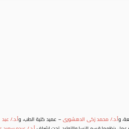
ة، و
أ.د./ محمد زكى الدهشورى
– عميد كلية الطب، و
أ.د./ عبد 
أ.د./ عبده سعيد عا