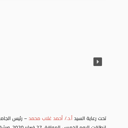
تحت رعاية السيد
أ.د./ أحمد غلاب محمد
– رئيس الجامع
إنطلقت اليوم الخميس الموافق 27 فبراير 2020، ورشة عمل ينظمها قسم النسا والتوليد، تحت إشراف