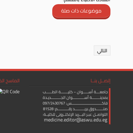
موضوعات ذات صلة
التالي
إتصــل بنــا
الماسح ال
جامعــــة أســــــوان – كليــــــــة الطـــــــب
بمدينـــــــــة أســـــــــــــوان الجـــــــــــديـدة
فاكــــــــــــــــــــــــــــــــــس: 097/2430767
صنــــــــدوق بريـــــــــــد رقــــــــــــم: 81528
التواصــل عبـر البـــريد الإلكتــرونى للكليــة:
medicine.editor@aswu.edu.eg