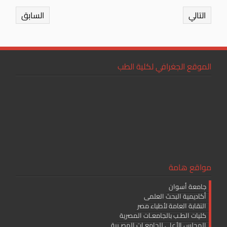
ok
التالي
السابق
الموقع الجغرافي لكلية الطب
مواقع هامة
جامعة أسوان
أكاديمية البحث العلمى
النقابة العامة لأطباء مصر
كليات الطـب بالجامعـات المصرية
المجلس الأعلى للجامعـات المصـرية