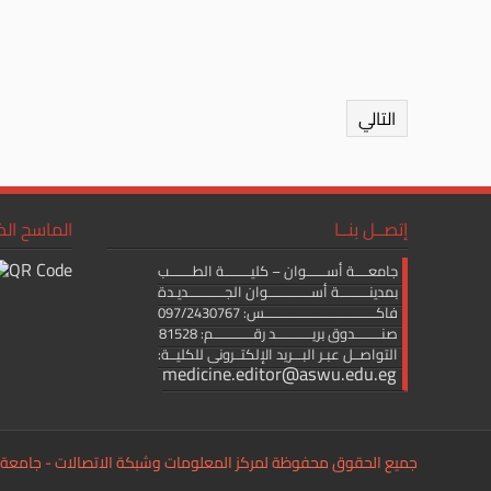
التالي
إتصــل بنــا
الماسح ال
جامعــــة أســــــوان – كليــــــــة الطـــــــب
بمدينـــــــــة أســـــــــــــوان الجـــــــــــديـدة
فاكــــــــــــــــــــــــــــــــــس: 097/2430767
صنــــــــدوق بريـــــــــــد رقــــــــــــم: 81528
التواصــل عبـر البـــريد الإلكتــرونى للكليــة:
medicine.editor@aswu.edu.eg
جميع الحقوق محفوظة لمركز المعلومات وشبكة الاتصالات - جامعة