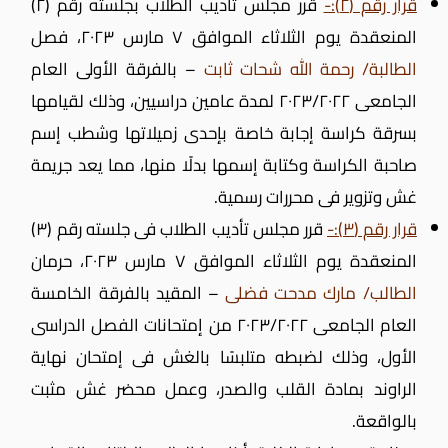
قرار رقم (٢):-
قرر مجلس تأديب الطلاب بجلسته رقم (٢)
المنعقدة يوم الثلاثاء الموافق ٧ مارس ٢٠٢٣، فصل
الطالبة/ رحمة الله شحات ثابت
– بالفرقة الأولى العام
الجامعى ٢٠٢٣/٢٠٢٢ لمدة عامين دراسيين، وذلك لقيامها
بسرقة كراسة إجابة خاصة بإحدى زميلاتها وشطب إسم
صاحبة الكراسة وكتابة إسمها بدلًا منها، مما يعد جريمة
غش وتزوير فى محررات رسمية.
قرار رقم (٣):-
قرر مجلس تأديب الطلاب فى جلسته رقم (٣)
المنعقدة يوم الثلاثاء الموافق ٧ مارس ٢٠٢٣، حرمان
الطالب/ مارك مدحت فضلى
– المقيد بالفرقة الخامسة
العام الجامعى ٢٠٢٣/٢٠٢٢ من إمتحانات الفصل الدراسى
الأول، وذلك لضبطه متلبسًا بالغش فى إمتحان نهاية
الراوند بمادة القلب والصدر، وعمل محضر غش مثبت
بالواقعة.