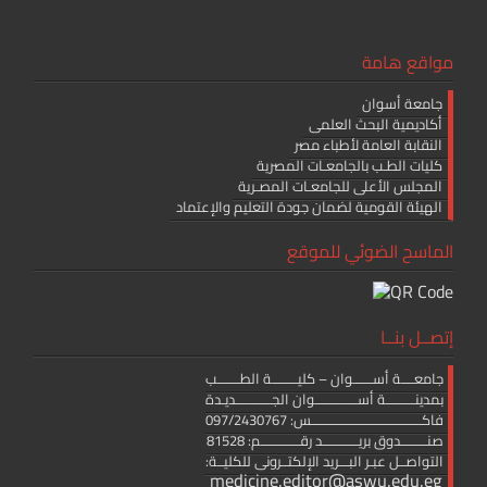
مواقع هامة
جامعة أسوان
أكاديمية البحث العلمى
النقابة العامة لأطباء مصر
كليات الطـب بالجامعـات المصرية
المجلس الأعلى للجامعـات المصـرية
الهيئة القومية لضمان جودة التعليم والإعتماد
الماسح الضوئي للموقع
إتصــل بنــا
جامعــــة أســــــوان – كليــــــــة الطـــــــب
بمدينـــــــــة أســـــــــــــوان الجـــــــــــديـدة
فاكــــــــــــــــــــــــــــــــــس: 097/2430767
صنــــــــدوق بريـــــــــــد رقــــــــــــم: 81528
التواصــل عبـر البـــريد الإلكتــرونى للكليــة:
medicine.editor@aswu.edu.eg