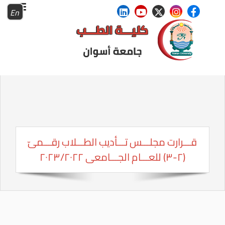
En
قـــرارت مجلـــس تـــأديب الطـــلاب رقـــمىّ
(٢-٣) للعـــام الجـــامعى ٢٠٢٣/٢٠٢٢