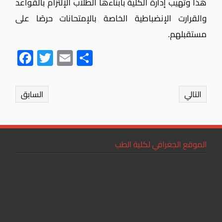
هذا وتهيب إدارة الكلية بأبناءها الطلاب الإلتزام بالقواعد
والقرارت الإنضباطية الخاصة بالإمتحانات حرصًا على
مستقبلهم.
Fac
Twit
Ema
Sha
ebo
ter
il
re
ok
التالي
السابق
الموقع الجغرافي لكلية الطب