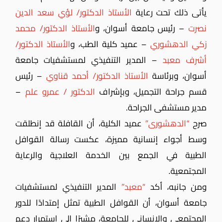
يأتى ذلك تحت رعاية
الأستاذ الدكتور/ لؤي سعد الدين
نصرت
– رئيس جامعة أسوان،
و
الأستاذ الدكتور/ محمد
زكي الدهشوري
– عميد كلية الطب،
و
الأستاذ الدكتور/
أشرف معبد
– المدير التنفيذي لمستشفيات جامعة
أسوان،
وبرئاسة
الأستاذ الدكتور/ أحمد قناوي
– رئيس
قسم جراحة التجميل،
وبإشراف
الدكتور / عمرو علم
–
مدير مستشفى الجراحة.
صرح
“الدهشورى”
عميد الكلية، أن القافلة قد إنطلقت
وسط أجواء إنسانية مميزة، عكست رسالة القوافل
الطبية في الجمع بين الخدمة العلاجية والرعاية
المجتمعية.
ومن جانبه، أكد
“معبد”
المدير التنفيذي لمستشفيات
جامعة أسوان،
أن القوافل الطبية تمثل إمتدادًا للدور
المجتمعي والإنساني للجامعة، مشيرًا إلى استمرار دعم