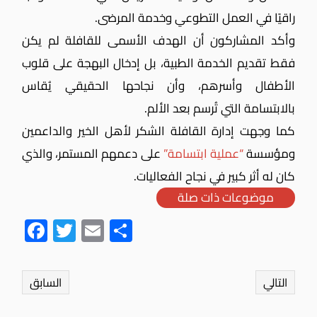
راقيًا في العمل التطوعي وخدمة المرضى.
وأكد المشاركون أن الهدف الأسمى للقافلة لم يكن
فقط تقديم الخدمة الطبية، بل إدخال البهجة على قلوب
الأطفال وأسرهم، وأن نجاحها الحقيقي يُقاس
بالابتسامة التي تُرسم بعد الألم.
كما وجهت إدارة القافلة الشكر لأهل الخير والداعمين
ومؤسسة
“عملية ابتسامة”
على دعمهم المستمر، والذي
كان له أثر كبير في نجاح الفعاليات.
موضوعات ذات صلة
Fac
Twit
Ema
Sha
ebo
ter
il
re
ok
التالي
السابق