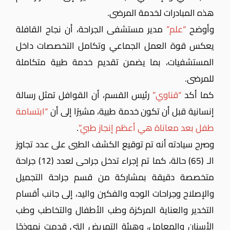
هذه المبادرات لخدمة المرضى.
وأوضح
“علم”
مدير مستشفى الجراحة، أن نجاح القافلة
يعكس قوة العمل الجماعي وتكامل التخصصات داخل
المستشفيات، بما يضمن تقديم خدمة طبية متكاملة
للمرضى.
كما أكد
“قناوي”
رئيس القسم، أن القوافل تمثل رسالة
إنسانية قبل أن تكون خدمة طبية، مشيرًا إلى أن
“ابتسامة
طفل بعد معاناة هي أعظم إنجاز طبي”
.
وصرح سيادته أنه تم توقيع الكشف الطبى على عدد تجاوز
الـ (65) حالة، كما تم إجراء تدخل جراحى لعدد (12) جراحة
متخصصة دقيقة بمشاركة من قسم جراحة التجميل
والإصلاح وجراحات الوجه والفكين واليد، إلى جانب أقسام
التخدير والعناية المركزة وطب الأطفال والتخاطب وطب
الأسنان والمعامل، وهيئة التمريض التي قدمت نموذجًا