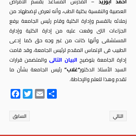
أحمد أبوزيد
– المدرس المساعد بقسم الأمراض
العصبية والنفسية بكلية الطب، وأنه تعرض لإضطهاد من
زملائه بالقسم وإدارة الكلية وقام رئيس الجامعة برفع
الجزاءات التى وقعت عليه من إدارة الكلية وإدارة
المستشفى وأنها كانت من غير وجه حق كما إدعى
الطبيب فى الإتماس المقدم لرئيس الجامعة، وقد قامت
إدارة الجامعة بتوضيح
البيان التالى
والمتضمن قرارات
السيد الأستاذ الدكتور
“غلاب”
رئيس الجامعة بشأن ما
تقدم وهذا للعلم والإحاطة.
Fac
Twit
Ema
Sha
ebo
ter
il
re
ok
التالي
السابق