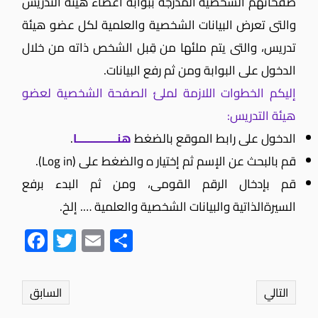
صفحاتهم الشخصية المدرجة ببوابة أعضاء هيئة التدريس
والتى تعرض البيانات الشخصية والعلمية لكل عضو هيئة
تدريس، والتى يتم ملئها من قِبل الشخص ذاته من خلال
الدخول على البوابة ومن ثم رفع البيانات.
إليكم الخطوات اللازمة لملئ الصفحة الشخصية لعضو
هيئة التدريس:
الدخول على رابط الموقع بالضغط
هنــــــــــــــا
.
قم بالبحث عن الإسم ثم إختيار ه والضغط على (Log in).
قم بإدخال الرقم القومى، ومن ثم البدء برفع
السيرةالذاتية والبيانات الشخصية والعلمية …. إلخ.
Fac
Twit
Ema
Sha
ebo
ter
il
re
ok
التالي
السابق