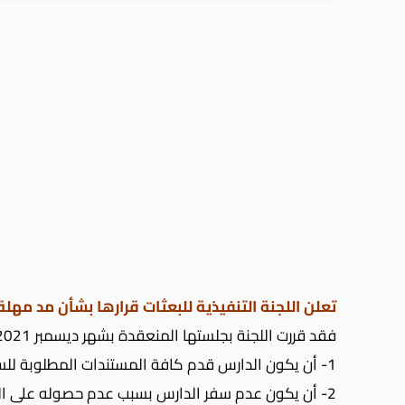
تعلن اللجنة التنفيذية للبعثات قرارها بشأن مد مهلة خطة البعثا
فقد قررت اللجنة بجلستها المنعقدة بشهر ديسمبر 2021، الموافقة على مد مهلة تنفيذ خطة 2018/2017 ، 2019/2018 حتى
1- أن يكون الدارس قدم كافة المستندات المطلوبة للسفر قبل 2021/12/31 (آخر مهلة تم منحها).
2- أن يكون عدم سفر الدارس بسبب عدم حصوله على التأشيره أو بسبب ظروف إغلاق الدولة مثل دارسى اليابان والصين.