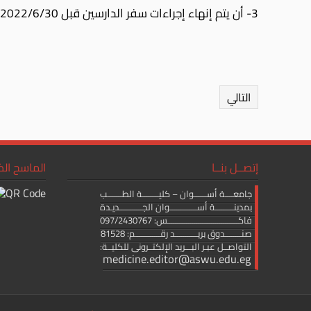
3- أن يتم إنهاء إجراءات سفر الدارسين قبل 2022/6/30 مع إعتبار هذه المهلة آخر مد لخطتى 2018/2017 ، 2019/2018.
التالي
إتصــل بنــا
الماسح ال
جامعــــة أســــــوان – كليــــــــة الطـــــــب
بمدينـــــــــة أســـــــــــــوان الجـــــــــــديـدة
فاكــــــــــــــــــــــــــــــــــس: 097/2430767
صنــــــــدوق بريـــــــــــد رقــــــــــــم: 81528
التواصــل عبـر البـــريد الإلكتــرونى للكليــة:
medicine.editor@aswu.edu.eg